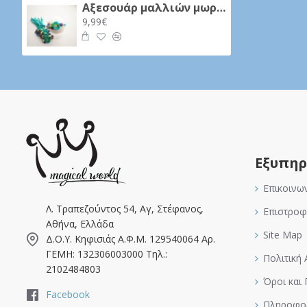
Αξεσουάρ μαλλιών μωρού - Κορδέλα 09
9,99€
Εξυπηρ
Επικοινω
Λ. Τραπεζούντος 54, Αγ, Στέφανος,
Επιστροφ
Αθήνα, Ελλάδα
Site Map
Δ.Ο.Υ. Κηφισιάς Α.Φ.Μ. 129540064 Αρ.
ΓΕΜΗ: 132306003000 Τηλ.:
Πολιτική
2102484803
Όροι και
Facebook
Πληροφορ