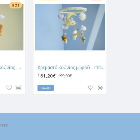
HOT
Κρεμαστό αξεσουάρ κούνιας- Σαφάρι
Κρεμαστό κούνιας μωρού - Ιπποπόταμος στην σκάλα
161,20€
199,00€
Καλάθι
ΕΙΣ