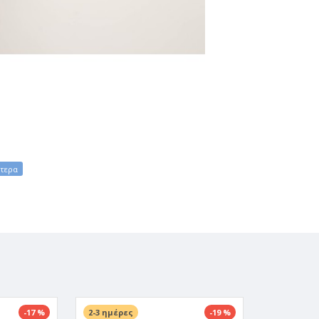
ηνών.
-17 %
2-3 ημέρες
-19 %