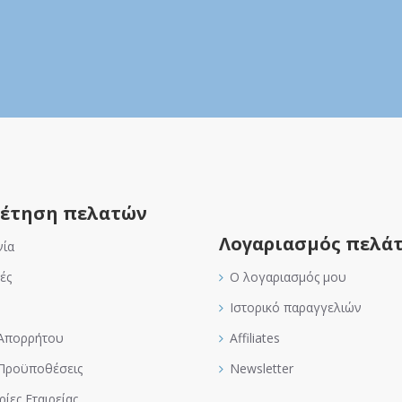
έτηση πελατών
Λογαριασμός πελά
νία
ές
Ο λογαριασμός μου
Ιστορικό παραγγελιών
 Απορρήτου
Affiliates
 Προϋποθέσεις
Newsletter
ίες Εταιρείας