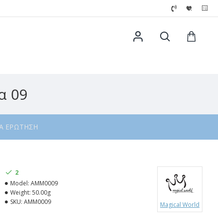
α 09
ΙΑ ΕΡΏΤΗΣΗ
2
Model:
AMΜ0009
Weight:
50.00g
SKU:
AMΜ0009
Magical World