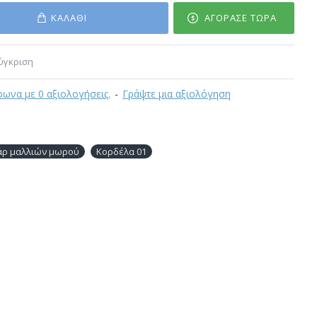
ΚΑΛΆΘΙ
ΑΓΌΡΑΣΕ ΤΏΡΑ
ύγκριση
ωνα με 0 αξιολογήσεις.
-
Γράψτε μια αξιολόγηση
άρ μαλλιών μωρού
Κορδέλα 01