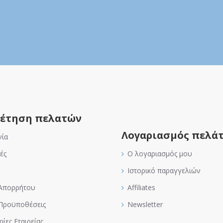
έτηση πελατών
Λογαριασμός πελά
νία
ές
Ο λογαριασμός μου
Ιστορικό παραγγελιών
 Απορρήτου
Affiliates
 Προϋποθέσεις
Newsletter
ίες Εταιρείας