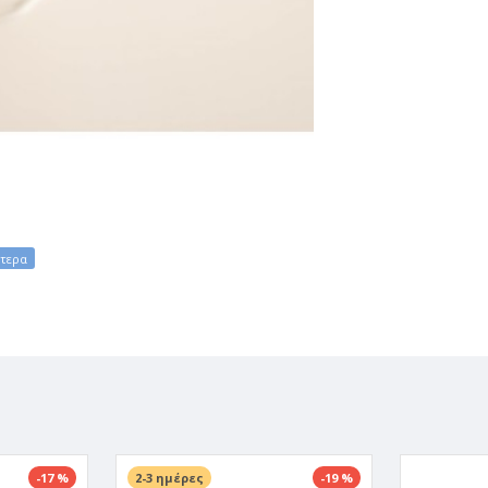
ηνών.
-17 %
2-3 ημέρες
-19 %