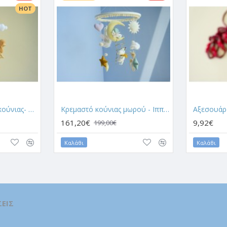
HOT
Κρεμαστό αξεσουάρ κούνιας- Σαφάρι
Κρεμαστό κούνιας μωρού - Ιπποπόταμος στην σκάλα
161,20€
9,92€
199,00€
Καλάθι
Καλάθι
ΕΙΣ