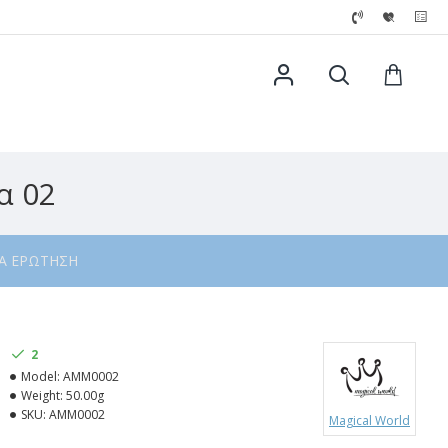
α 02
ΙΑ ΕΡΏΤΗΣΗ
2
Model:
AMΜ0002
Weight:
50.00g
SKU:
AMΜ0002
Magical World