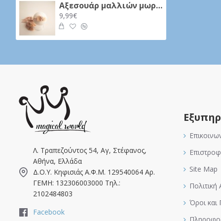
Αξεσουάρ μαλλιών μωρού - Κορδέλα 02
9,99€
Εξυπηρ
Επικοινω
Λ. Τραπεζούντος 54, Αγ, Στέφανος,
Επιστροφ
Αθήνα, Ελλάδα
Site Map
Δ.Ο.Υ. Κηφισιάς Α.Φ.Μ. 129540064 Αρ.
ΓΕΜΗ: 132306003000 Τηλ.:
Πολιτική
2102484803
Όροι και
Facebook
Πληροφορ