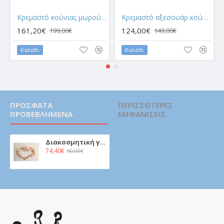
Κρεμαστό κούνιας μωρού - Little prince
Κρεμαστό αξεσουάρ κούνιας- Σαφάρι
161,20€
124,00€
199,00€
149,00€
Καλάθι
Καλάθι
ΠΡΌΣΦΑΤΑ
ΠΕΡΙΣΣΌΤΕΡΕΣ
ΠΡΟΒΕΒΛΗΜΈΝΑ
ΕΜΦΑΝΊΣΕΙΣ
Διακοσμητική γιρλάντα - Ροζ ελεφαντάκια.
74,40€
90,00€