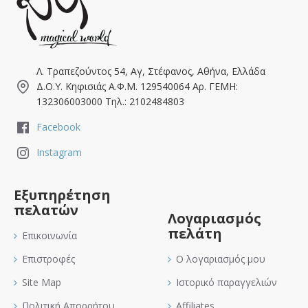
Λ. Τραπεζούντος 54, Αγ, Στέφανος, Αθήνα, Ελλάδα
Δ.Ο.Υ. Κηφισιάς Α.Φ.Μ. 129540064 Αρ. ΓΕΜΗ:
132306003000 Τηλ.: 2102484803
Facebook
Instagram
Εξυπηρέτηση
πελατών
Λογαριασμός
πελάτη
Επικοινωνία
Επιστροφές
Ο λογαριασμός μου
Site Map
Ιστορικό παραγγελιών
Πολιτική Απορρήτου
Affiliates