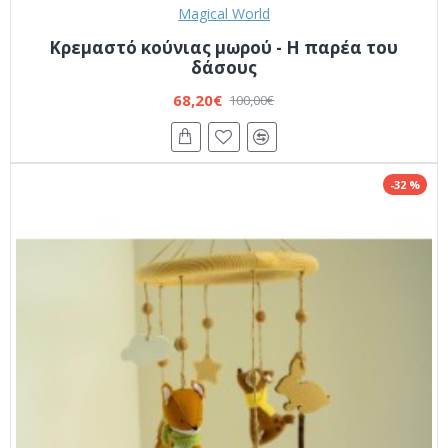
Magical World
Κρεμαστό κούνιας μωρού - Η παρέα του
δάσους
68,20€
100,00€
-32 %