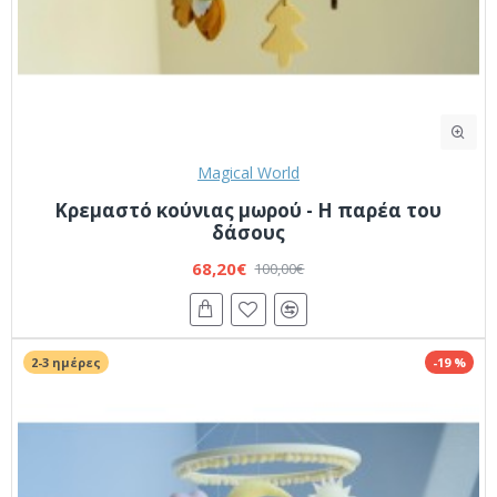
Magical World
Κρεμαστό κούνιας μωρού - Η παρέα του
δάσους
68,20€
100,00€
2-3 ημέρες
-19 %