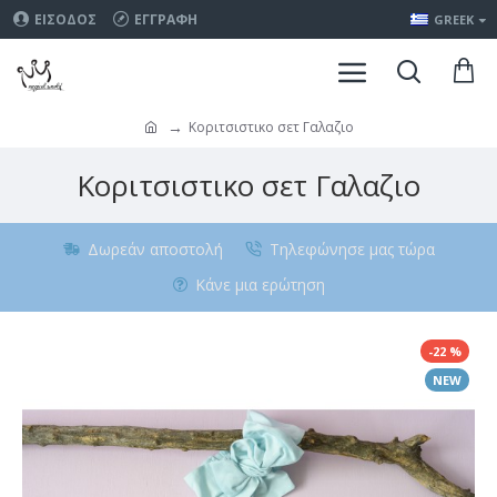
ΕΊΣΟΔΟΣ
ΕΓΓΡΑΦΉ
GREEK
Κοριτσιστικο σετ Γαλαζιο
Κοριτσιστικο σετ Γαλαζιο
Δωρεάν αποστολή
Τηλεφώνησε μας τώρα
Κάνε μια ερώτηση
-22 %
NEW