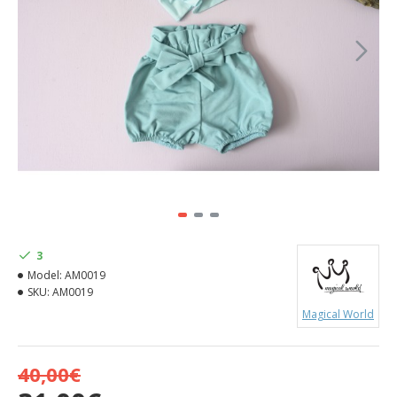
3
Model:
AM0019
SKU:
AM0019
Magical World
40,00€