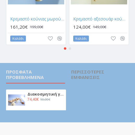
Κρεμαστό κούνιας μωρού - Little prince
Κρεμαστό αξεσουάρ κούνιας- Σαφάρι
161,20€
124,00€
199,00€
149,00€
Καλάθι
Καλάθι
ΠΡΌΣΦΑΤΑ
ΠΕΡΙΣΣΌΤΕΡΕΣ
ΠΡΟΒΕΒΛΗΜΈΝΑ
ΕΜΦΑΝΊΣΕΙΣ
Διακοσμητική γιρλάντα - Η καμηλοπάρδαλη με τους φίλους.
74,40€
90,00€