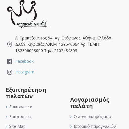
Λ. Τραπεζούντος 54, Αγ, Στέφανος, Αθήνα, Ελλάδα
Δ.Ο.Υ. Κηφισιάς Α.Φ.Μ. 129540064 Αρ. ΓΕΜΗ:
132306003000 Τηλ.: 2102484803
Facebook
Instagram
Εξυπηρέτηση
πελατών
Λογαριασμός
πελάτη
Επικοινωνία
Επιστροφές
Ο λογαριασμός μου
Site Map
Ιστορικό παραγγελιών